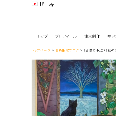
EN
トップ
プロフィール
注文制作
嫁い
>
>
トップページ
会員限定ブログ
《お便りNo.27》秋