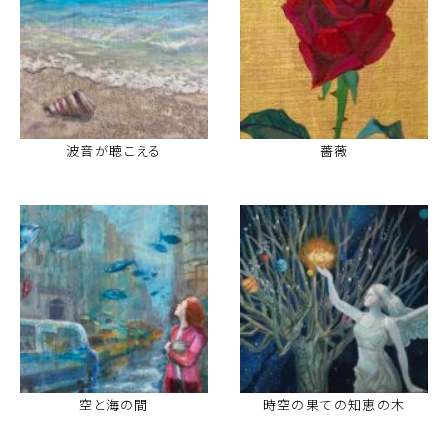
波音が聴こえる
薔薇
空と海の間
時空の果ての知恵の木