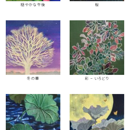
穏やかな午後
桜
冬の華
彩 – いろどり