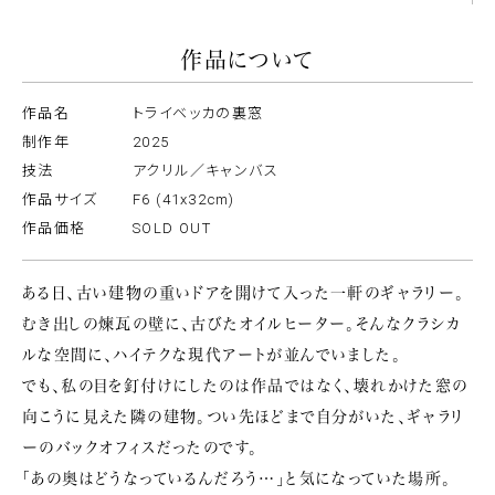
作品について
作品名
トライベッカの裏窓
制作年
2025
技法
アクリル／キャンバス
作品サイズ
F6 (41x32cm)
作品価格
SOLD OUT
ある日、古い建物の重いドアを開けて入った一軒のギャラリー。
むき出しの煉瓦の壁に、古びたオイルヒーター。そんなクラシカ
ルな空間に、ハイテクな現代アートが並んでいました。
でも、私の目を釘付けにしたのは作品ではなく、壊れかけた窓の
向こうに見えた隣の建物。つい先ほどまで自分がいた、ギャラリ
ーのバックオフィスだったのです。
「あの奥はどうなっているんだろう…」と気になっていた場所。