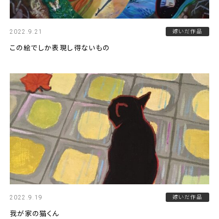
2022.9.21
嫁いだ作品
この絵でしか表現し得ないもの
2022.9.19
嫁いだ作品
我が家の猫くん